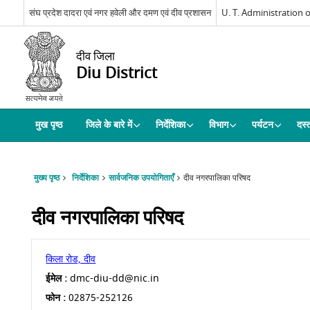
संघ प्रदेश दादरा एवं नगर हवेली और दमण एवं दीव प्रशासन
U. T. Administration
दीव जिला
Diu District
मुख पृष्ठ
जिले के बारे में
निर्देशिका
विभाग
पर्यटन
दस्त
मुख्य पृष्ठ
निर्देशिका
सार्वजनिक उपयोगिताएँ
दीव नगरपालिका परिषद
दीव नगरपालिका परिषद
किला रोड, दीव
ईमेल :
dmc-diu-dd@nic.in
फोन :
02875-252126